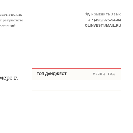
SELECT LANGUAGE
▼
цевтических
ИЗМЕНИТЬ ЯЗЫК
т результаты
+ 7 (495) 975-94-04
 решений
CLINVEST@MAIL.RU
ТОП ДАЙДЖЕСТ
МЕСЯЦ
ГОД
ере г.