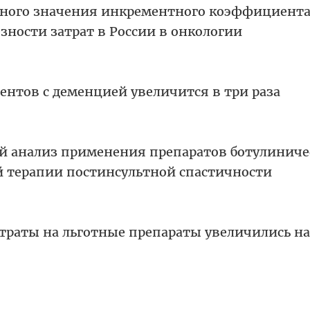
тного значения инкрементного коэффициент
ности затрат в России в онкологии
иентов с деменцией увеличится в три раза
 анализ применения препаратов ботулиниче
й терапии постинсультной спастичности
атраты на льготные препараты увеличились на