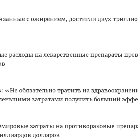
вязанные с ожирением, достигли двух трилли
вые расходы на лекарственные препараты пре
ов
: «Не обязательно тратить на здравоохранен
 меньшими затратами получить больший эфф
емировые затраты на противораковые препа
миллиардов долларов