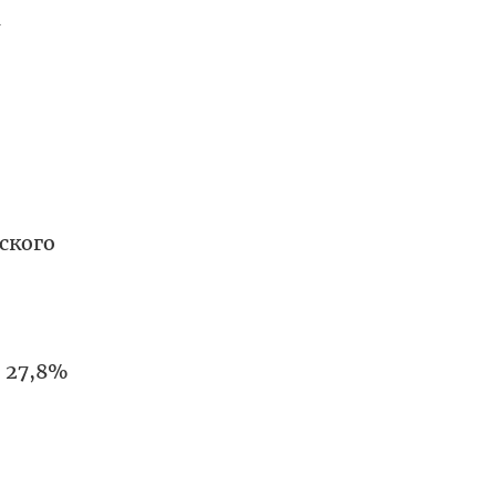
а
ского
 27,8%