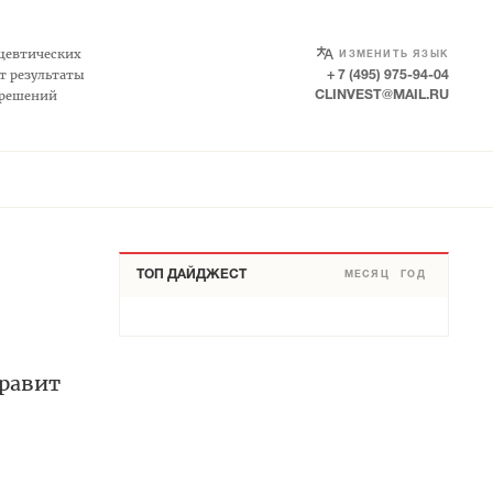
SELECT LANGUAGE
▼
цевтических
ИЗМЕНИТЬ ЯЗЫК
т результаты
+ 7 (495) 975-94-04
 решений
CLINVEST@MAIL.RU
ТОП ДАЙДЖЕСТ
МЕСЯЦ
ГОД
правит