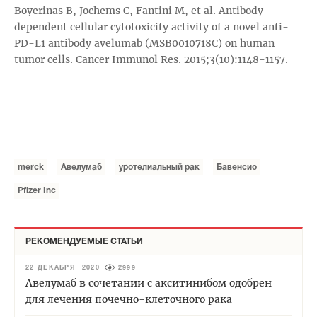
Boyerinas B, Jochems C, Fantini M, et al. Antibody-
dependent cellular cytotoxicity activity of a novel anti-
PD-L1 antibody avelumab (MSB0010718C) on human
tumor cells. Cancer Immunol Res. 2015;3(10):1148-1157.
merck
Авелумаб
уротелиальный рак
Бавенсио
Pfizer Inc
РЕКОМЕНДУЕМЫЕ СТАТЬИ
22 ДЕКАБРЯ 2020
2999
Авелумаб в сочетании с акситинибом одобрен
для лечения почечно-клеточного рака