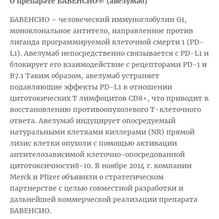
О препарате БАВЕНСИО® (авелумаб)
БАВЕНСИО – человеческий иммуноглобулин G1,
моноклональное антитело, направленное против
лиганда программируемой клеточной смерти 1 (PD-
L1). Авелумаб непосредственно связывается с PD-L1 и
блокирует его взаимодействие с рецепторами PD-1 и
B7.1 Таким образом, авелумаб устраняет
подавляющие эффекты PD-L1 в отношении
цитотокических Т лимфоцитов CD8+, что приводит к
восстановлению противоопухолевого Т-клеточного
ответа. Авелумаб индуцирует опосредуемый
натуральными клетками киллерами (NR) прямой
лизис клетки опухоли с помощью активации
антителозависимой клеточно-опосредованной
цитотоксичности8-10. В ноябре 2014 г. компании
Merck и Pfizer объявили о стратегическом
партнерстве с целью совместной разработки и
дальнейшей коммерческой реализации препарата
БАВЕНСИО.