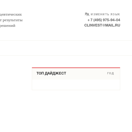
SELECT LANGUAGE
▼
цевтических
ИЗМЕНИТЬ ЯЗЫК
т результаты
+ 7 (495) 975-94-04
 решений
CLINVEST@MAIL.RU
ТОП ДАЙДЖЕСТ
ГОД