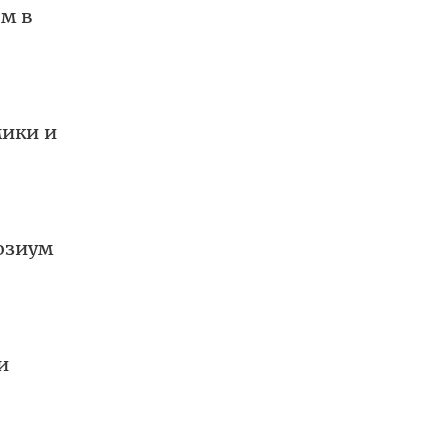
ям в
мики и
озиум
и