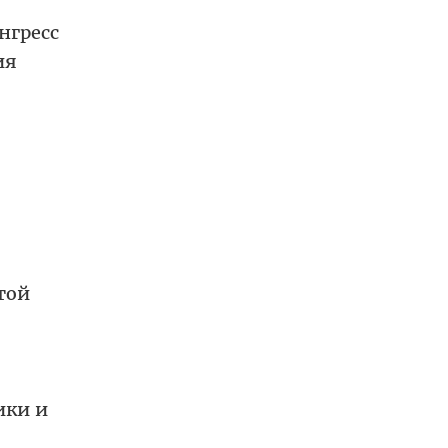
нгресс
ия
той
ики и