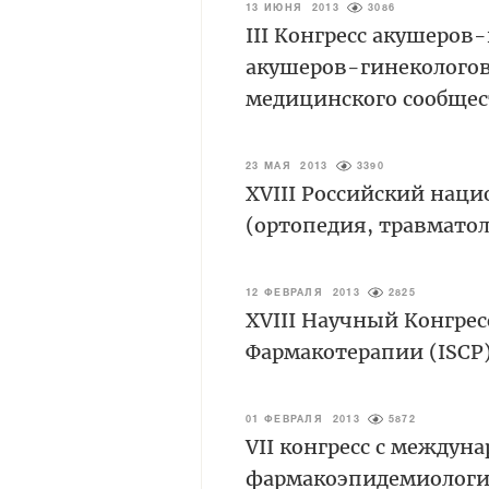
13 ИЮНЯ 2013
3086
III Конгресс акушеров
акушеров-гинекологов
медицинского сообщес
23 МАЯ 2013
3390
XVIII Российский наци
(ортопедия, травмато
12 ФЕВРАЛЯ 2013
2825
XVIII Научный Конгре
Фармакотерапии (ISCP
01 ФЕВРАЛЯ 2013
5872
VII конгресс с между
фармакоэпидемиологи