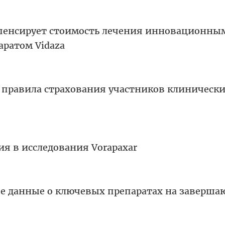
пенсирует стоимость лечения инновационны
ратом Vidaza
 правила страхования участников клиническ
я в исследования Vorapaxar
е данные о ключевых препаратах на заверш