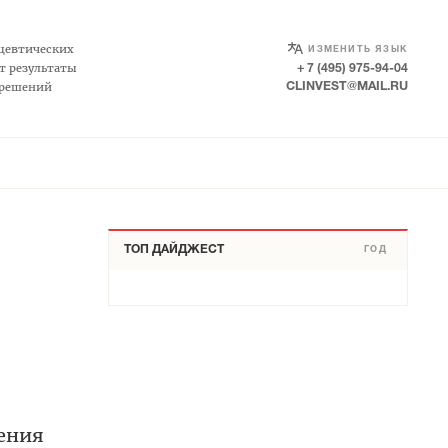
SELECT LANGUAGE
▼
цевтических
ИЗМЕНИТЬ ЯЗЫК
т результаты
+ 7 (495) 975-94-04
 решений
CLINVEST@MAIL.RU
ТОП ДАЙДЖЕСТ
ГОД
чения