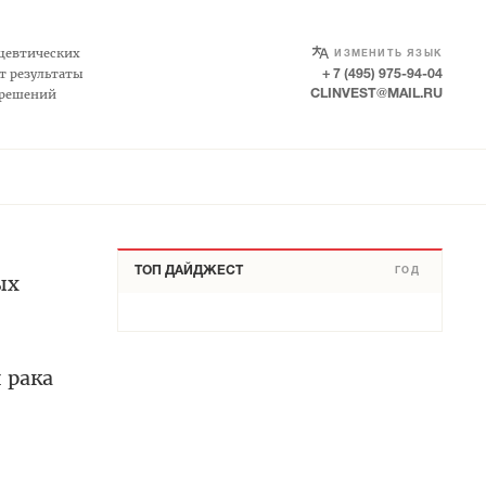
SELECT LANGUAGE
▼
цевтических
ИЗМЕНИТЬ ЯЗЫК
т результаты
+ 7 (495) 975-94-04
 решений
CLINVEST@MAIL.RU
ТОП ДАЙДЖЕСТ
ГОД
ых
 рака