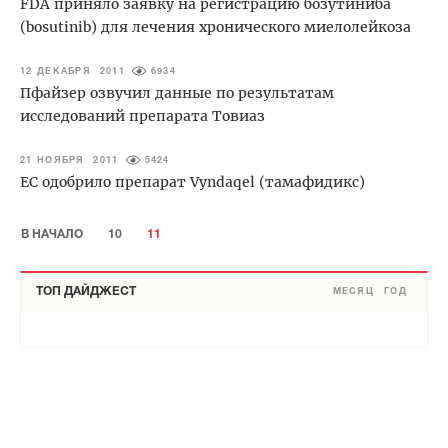
FDA приняло заявку на регистрацию бозутиниба
(bosutinib) для лечения хронического миелолейкоза
12 ДЕКАБРЯ 2011
6934
Пфайзер озвучил данные по результатам
исследований препарата Товиаз
21 НОЯБРЯ 2011
5424
ЕС одобрило препарат Vyndaqel (тамафидикс)
В НАЧАЛО
10
11
ТОП ДАЙДЖЕСТ
МЕСЯЦ
ГОД