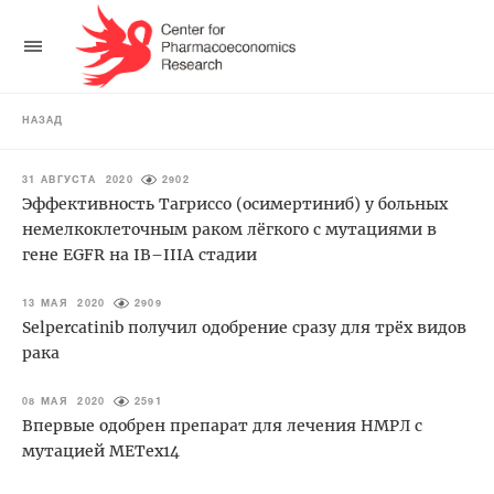
НАЗАД
31 АВГУСТА 2020
2902
Эффективность Тагриссо (осимертиниб) у больных
немелкоклеточным раком лёгкого с мутациями в
гене EGFR на IB–IIIA стадии
13 МАЯ 2020
2909
Selpercatinib получил одобрение сразу для трёх видов
рака
08 МАЯ 2020
2591
Впервые одобрен препарат для лечения НМРЛ с
мутацией METex14