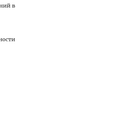
ний в
ности