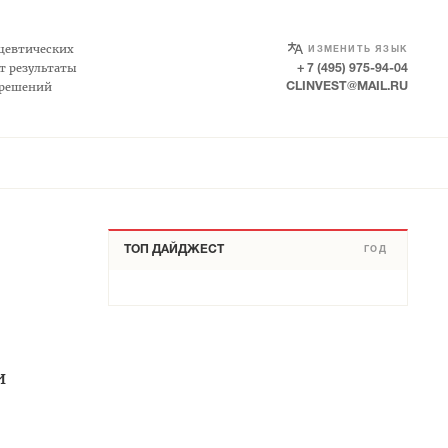
SELECT LANGUAGE
▼
цевтических
ИЗМЕНИТЬ ЯЗЫК
т результаты
+ 7 (495) 975-94-04
 решений
CLINVEST@MAIL.RU
ТОП ДАЙДЖЕСТ
ГОД
и