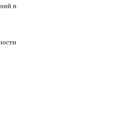
ний в
ности