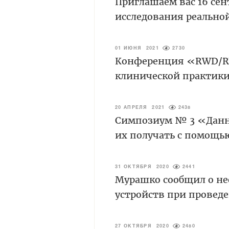
Приглашаем вас 16 с
исследования реально
01 ИЮНЯ 2021
2730
Конференция «RWD/RW
клинической практики
20 АПРЕЛЯ 2021
2438
Симпозиум № 3 «Данн
их получать с помощь
31 ОКТЯБРЯ 2020
2441
Мурашко сообщил о н
устройств при провед
27 ОКТЯБРЯ 2020
2480