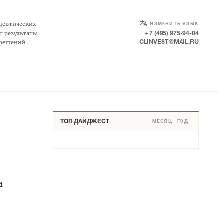
SELECT LANGUAGE
▼
цевтических
ИЗМЕНИТЬ ЯЗЫК
т результаты
+ 7 (495) 975-94-04
 решений
CLINVEST@MAIL.RU
ТОП ДАЙДЖЕСТ
МЕСЯЦ
ГОД
и