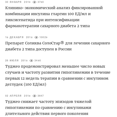
30 ЯНВАРЯ 2019
3790
Клинико-экономический анализ фиксированной
комбинации инсулина гларгин 100 ЕД/мл и
ликсисенатида при интенсификации
фармакотерапии сахарного диабета 2 типа
18 ДЕКАБРЯ 2018
10029
Препарат Соликва СолоСтар® для лечения сахарного
диабета 2 типа доступен в России
26 ИЮЛЯ 2018
3490
Туджео продемонстрировал меньшее число новых
случаев и частоту развития гипогликемии в течение
первых 12 недель терапии в сравнении с инсулином
деглудек (100 ЕД/мл)
02 АПРЕЛЯ 2018
3647
Туджео снижает частоту эпизодов тяжелой
гипогликемии по сравнению с инсулинами
длительного действия первого поколения