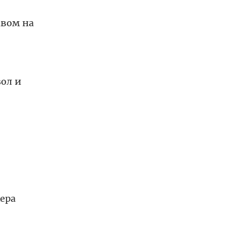
авом на
ол и
ера