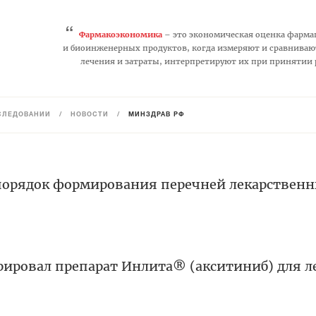
“
Фармакоэкономика
– это экономическая оценка фарма
и биоинженерных продуктов, когда измеряют и сравниваю
лечения и затраты, интерпретируют их при принятии
СЛЕДОВАНИЙ
/
НОВОСТИ
/
МИНЗДРАВ РФ
порядок формирования перечней лекарствен
рировал препарат Инлита® (акситиниб) для 