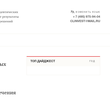
SELECT LANGUAGE
▼
цевтических
ИЗМЕНИТЬ ЯЗЫК
т результаты
+ 7 (495) 975-94-04
 решений
CLINVEST@MAIL.RU
ТОП ДАЙДЖЕСТ
ГОД
ных
лечения