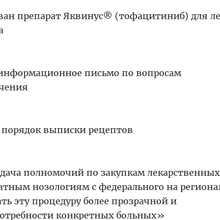
ован препарат Яквинус® (тофацитиниб) для л
а
 информационное письмо по вопросам
ечения
й порядок выписки рецептов
едача полномочий по закупкам лекарственных
ратным нозологиям с федерального на регион
ть эту процедуру более прозрачной и
потребности конкретных больных»