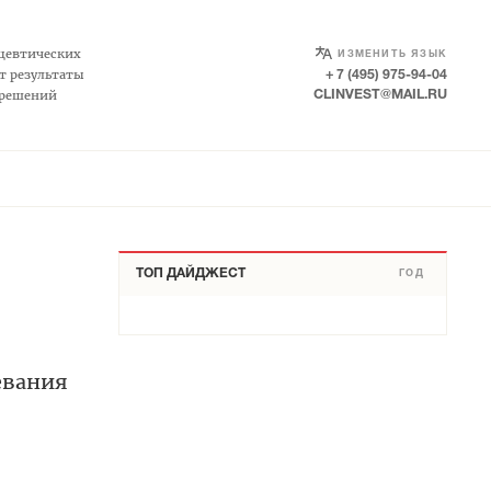
SELECT LANGUAGE
▼
цевтических
ИЗМЕНИТЬ ЯЗЫК
т результаты
+ 7 (495) 975-94-04
 решений
CLINVEST@MAIL.RU
ТОП ДАЙДЖЕСТ
ГОД
евания