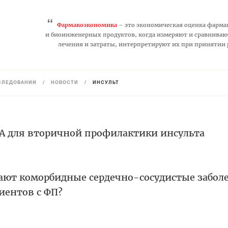
“
Фармакоэкономика
– это экономическая оценка фарма
и биоинженерных продуктов, когда измеряют и сравниваю
лечения и затраты, интерпретируют их при принятии
СЛЕДОВАНИЙ
/
НОВОСТИ
/
ИНСУЛЬТ
DA для вторичной профилактики инсульта
ают коморбидные сердечно-сосудистые забол
циентов с ФП?