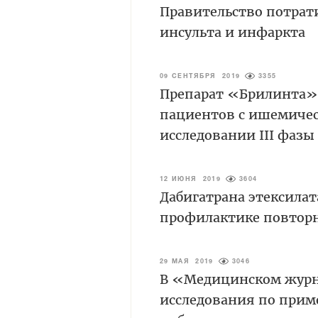
Правительство потрати
инсульта и инфаркта
09 СЕНТЯБРЯ 2019
3355
Препарат «Брилинта» 
пациентов с ишемическ
исследовании III фаз
12 ИЮНЯ 2019
3604
Дабигатрана этексилат
профилактике повтор
29 МАЯ 2019
3046
В «Медицинском журн
исследования по прим