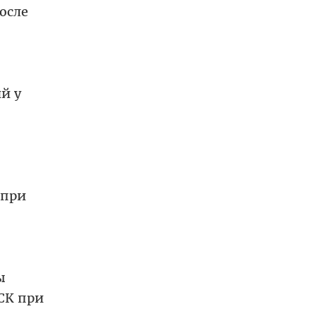
осле
й у
 при
ы
СК при