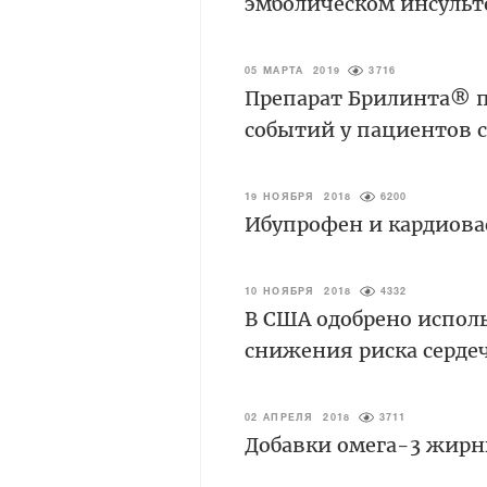
эмболическом инсульт
05 МАРТА 2019
3716
Препарат Брилинта® п
событий у пациентов 
19 НОЯБРЯ 2018
6200
Ибупрофен и кардиова
10 НОЯБРЯ 2018
4332
В США одобрено испол
снижения риска серде
02 АПРЕЛЯ 2018
3711
Добавки омега-3 жирн