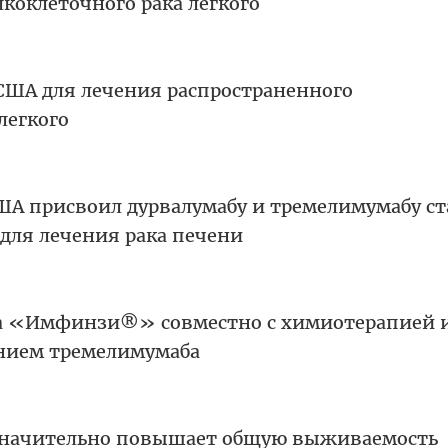
коклеточного рака лёгкого
 США для лечения распространенного
легкого
ША присвоил дурвалумабу и тремелимумабу ст
для лечения рака печени
а «Имфинзи®» совместно с химиотерапией и
нием тремелимумаба
 значительно повышает общую выживаемость