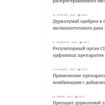
распространённого мел
08 АПРЕЛЯ 2020
3543
Дурвалумаб одобрен в
мелкоклеточного рака 
21 ФЕВРАЛЯ 2020
2974
Регуляторный орган С
орфанных препаратов 
14 ЯНВАРЯ 2020
2753
Применение препарат
комбинации с добавле
20 ИЮЛЯ 2018
3277
Препарат дурвалумаб