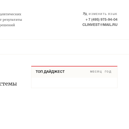
SELECT LANGUAGE
▼
цевтических
ИЗМЕНИТЬ ЯЗЫК
т результаты
+ 7 (495) 975-94-04
 решений
CLINVEST@MAIL.RU
ТОП ДАЙДЖЕСТ
МЕСЯЦ
ГОД
истемы