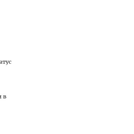
атус
 в