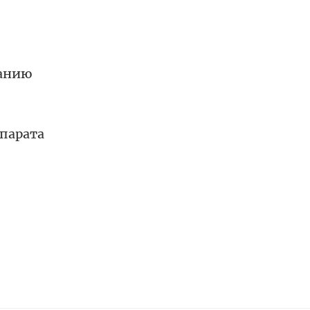
занию
парата