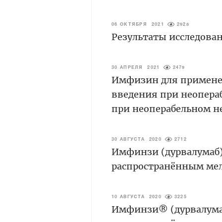
06 ОКТЯБРЯ 2021
2928
Результаты исследова
30 АПРЕЛЯ 2021
2479
Имфизин для применен
введения при неопера
при неоперабельном н
30 АВГУСТА 2020
2712
Имфинзи (дурвалумаб)
распространённым мел
10 АВГУСТА 2020
3225
Имфинзи® (дурвалумаб