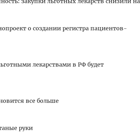
ность: закупки льготных лекарств снизили н
нопроект о создании регистра пациентов-
льготными лекарствами в РФ будет
новится все больше
таные руки