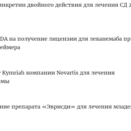
инкретин двойного действия для лечения СД 
 FDA на получение лицензии для леканемаба п
геймера
 Kymriah компании Novartis для лечения
омы
ние препарата «Эврисди» для лечения млад