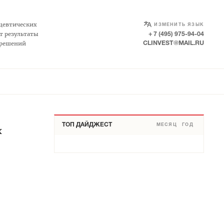
SELECT LANGUAGE
▼
цевтических
ИЗМЕНИТЬ ЯЗЫК
т результаты
+ 7 (495) 975-94-04
 решений
CLINVEST@MAIL.RU
ТОП ДАЙДЖЕСТ
МЕСЯЦ
ГОД
х