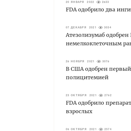
20 ЯНВАРЯ 2022
2833
FDA одобрило два инг
07 ДЕКАБРЯ 2021
3034
Атезолизумаб одобрен
немелкоклеточным рак
28 НОЯБРЯ 2021
3078
В США одобрен первый
полицитемией
23 ОКТЯБРЯ 2021
2792
FDA одобрило препара
взрослых
09 ОКТЯБРЯ 2021
2574